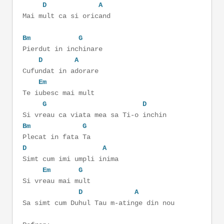
D
A
Mai mult ca si oricand
Bm
G
Pierdut in inchinare
D
A
Cufundat in adorare
Em
Te iubesc mai mult
G
D
Si vreau ca viata mea sa Ti-o inchin
Bm
G
Plecat in fata Ta
D
A
Simt cum imi umpli inima
Em
G
Si vreau mai mult
D
A
Sa simt cum Duhul Tau m-atinge din nou