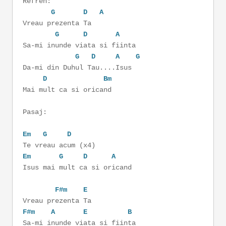
Refren:
G
D
A
Vreau prezenta Ta
G
D
A
Sa-mi inunde viata si fiinta
G
D
A
G
Da-mi din Duhul Tau....Isus
D
Bm
Mai mult ca si oricand
Pasaj:
Em
G
D
Te vreau acum (x4)
Em
G
D
A
Isus mai mult ca si oricand
F#m
E
Vreau prezenta Ta
F#m
A
E
B
Sa-mi inunde viata si fiinta