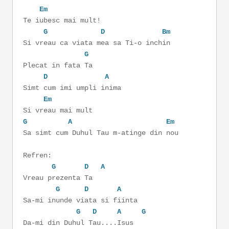
Em
Te iubesc mai mult!
G
D
Bm
Si vreau ca viata mea sa Ti-o inchin
G
Plecat in fata Ta
D
A
Simt cum imi umpli inima
Em
Si vreau mai mult
G
A
Em
Sa simt cum Duhul Tau m-atinge din nou
Refren:
G
D
A
Vreau prezenta Ta
G
D
A
Sa-mi inunde viata si fiinta
G
D
A
G
Da-mi din Duhul Tau....Isus