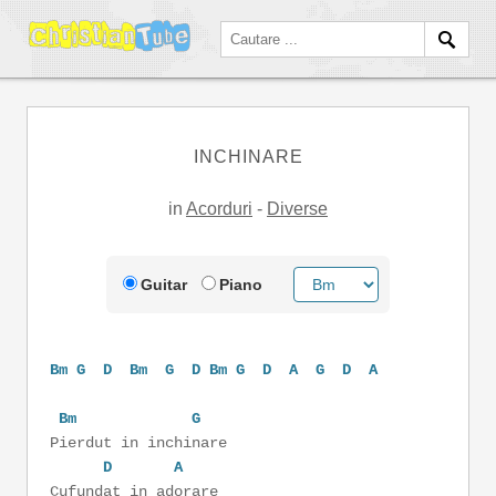
INCHINARE
in
Acorduri
-
Diverse
Guitar
Piano
Bm
G
D
Bm
G
D
Bm
G
D
A
G
D
A
Bm
G
Pierdut in inchinare
D
A
Cufundat in adorare