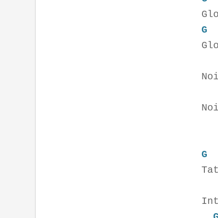
Gl
G
Gl
No
No
G
Ta
In