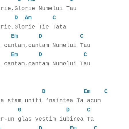
orie,Glorie Numelui Tau
D
Am
C
orie,Glorie Tie Tata
Em
D
C
i cantam,cantam Numelui Tau
Em
D
C
i cantam,cantam Numelui Tau
D
Em
C
ta stam uniti ‘naintea Ta acum
G
D
C
tr-un glas vestim iubirea Ta
G
D
Em
C