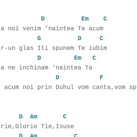
D
Em
C
ta noi venim ‘naintea Ta acum
G
D
C
tr-un glas Iti spunem Te iubim
D
Em
C
ta ne inchinam ‘naintea Ta
D
F
r acum noi prin Duhul vom canta,vom sp
D
Am
C
orie,Glorie Tie,Isuse
D
Am
C