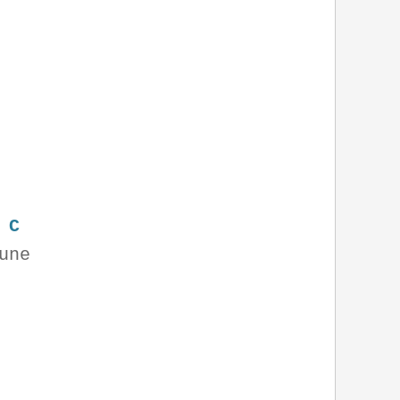
C
une