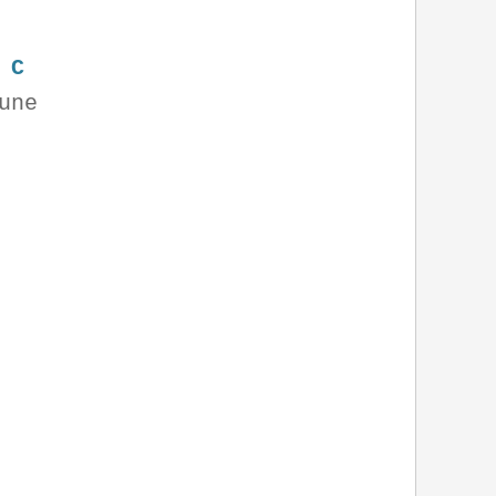
C
une