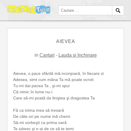
AIEVEA
in
Cantari
-
Lauda si Inchinare
Aievea, o pace sfântă mă-nconjoară, în fiecare zi
Adesea, simt cum mâna Ta mă poate ocroti
Tu-mi dai pacea Ta , şi-mi spui
Că nimic în lume nu-i
Care să-mi poată da liniştea şi dragostea Ta
Fă ca inima mea să tresară
De câte ori pe nume mă chemi
Să-mi vorbeşti ca prima oară
Te iubesc şi n-ai de ce să te temi