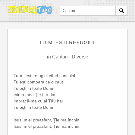
TU-MI ESTI REFUGIUL
in
Cantari
-
Diverse
Tu-mi eşti refugiul când sunt slab
Tu eşti comoara ce o caut
Tu eşti în toate Domn
Inima mea Ţie ţi-o dau
Îmbracă-mă cu al Tău har
Tu eşti în toate Domn
Isus, miel preasfânt, Ţie mă închin
Isus, miel preasfânt, Ţie mă închin