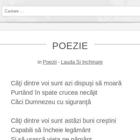
POEZIE
in
Poezii
-
Lauda Si Inchinare
Câţi dintre voi sunt azi dispuşi să moară
Purtând în spate crucea necăjit
Căci Dumnezeu cu siguranţă
Câţi dintre voi sunt astăzi buni creştini
Capabili să încheie legământ
Şi să urască viaţa pe pământ