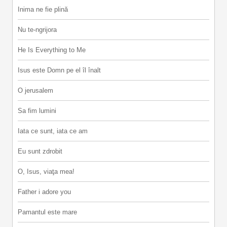
Inima ne fie plină
Nu te-ngrijora
He Is Everything to Me
Isus este Domn pe el îl înalt
O jerusalem
Sa fim lumini
Iata ce sunt, iata ce am
Eu sunt zdrobit
O, Isus, viaţa mea!
Father i adore you
Pamantul este mare