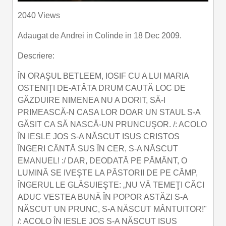
Play
Mute
Settings
PIP
Enter
2040 Views
fullscre
Adaugat de
Andrei
in
Colinde
in 18 Dec 2009.
Descriere:
ÎN ORAŞUL BETLEEM, IOSIF CU A LUI MARIA
OSTENIŢI DE-ATÂTA DRUM CAUTĂ LOC DE
GĂZDUIRE NIMENEA NU A DORIT, SĂ-I
PRIMEASCĂ-N CASA LOR DOAR UN STAUL S-A
GĂSIT CA SĂ NASCĂ-UN PRUNCUŞOR. /: ACOLO
ÎN IESLE JOS S-A NĂSCUT ISUS CRISTOS
ÎNGERI CÂNTĂ SUS ÎN CER, S-A NĂSCUT
EMANUEL! :/ DAR, DEODATĂ PE PĂMÂNT, O
LUMINĂ SE IVEŞTE LA PĂSTORII DE PE CÂMP,
ÎNGERUL LE GLĂSUIEŞTE: „NU VĂ TEMEŢI CĂCI
ADUC VESTEA BUNĂ ÎN POPOR ASTĂZI S-A
NĂSCUT UN PRUNC, S-A NĂSCUT MÂNTUITOR!"
/: ACOLO ÎN IESLE JOS S-A NĂSCUT ISUS