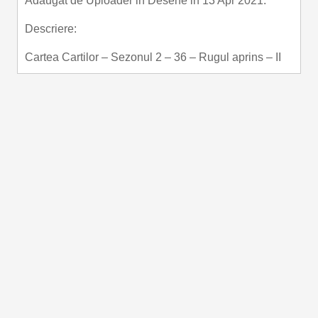
Adaugat de
Uploader
in
Desene
in 13 Apr 2021.
Descriere:
Cartea Cartilor – Sezonul 2 – 36 – Rugul aprins – II