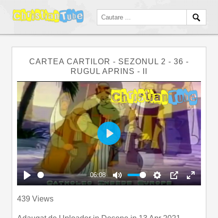
CARTEA CARTILOR - SEZONUL 2 - 36 -
RUGUL APRINS - II
Play
06:08
Play
Mute
Settings
PIP
Enter
439 Views
fullscre