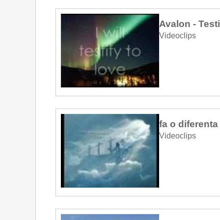
Avalon - Test
Videoclips
fa o diferenta 
Videoclips