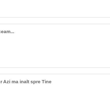
ceam...
r Azi ma inalt spre Tine