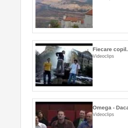
Fiecare copil.
Videoclips
Omega - Daca
Videoclips