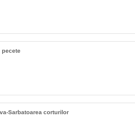
 pecete
va-Sarbatoarea corturilor