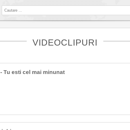
VIDEOCLIPURI
 - Tu esti cel mai minunat