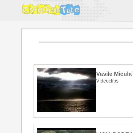
Vasile Micula
Videoclips