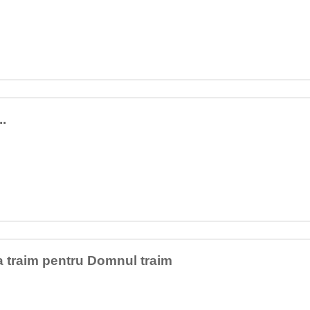
..
 traim pentru Domnul traim