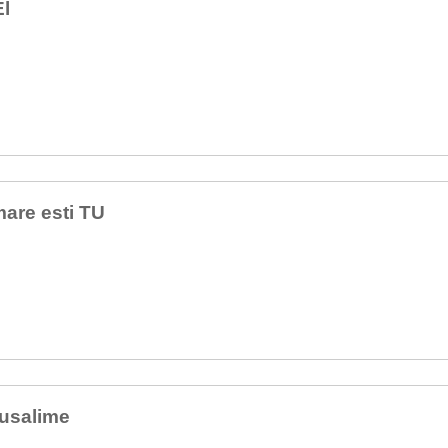
El
mare esti TU
rusalime