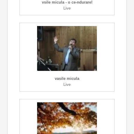
vsile micula - o ce-ndurare!
Live
vasile micula
Live