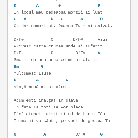
D
A
G
D
În locul meu pedeapsa morţii ai luat
G
A
D
G
A
D
Ce dar nemeritat, Doamne Tu m-ai salvat.
D/F# G D/F# Asus
Privesc către crucea unde ai suferit
D/F#
G
D/F#
A
Smerit de-ndurarea ce mi-ai oferit
Bm
G
Mulţumesc Isuse
D
A
G
Viaţă nouă mi-ai dăruit
Acum eşti înălţat in slavă
În faţa Ta toţi se vor pleca
Până atunci, uimit fiind de Harul Tău
Inima-mi va cânta, pe veci dragostea Ta
G
A
D/F#
G