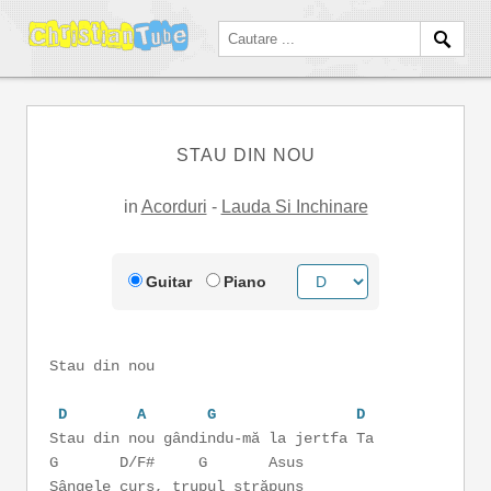
STAU DIN NOU
in
Acorduri
-
Lauda Si Inchinare
Guitar
Piano
Stau din nou
D
A
G
D
Stau din nou gândindu-mă la jertfa Ta
G D/F# G Asus
Sângele curs, trupul străpuns