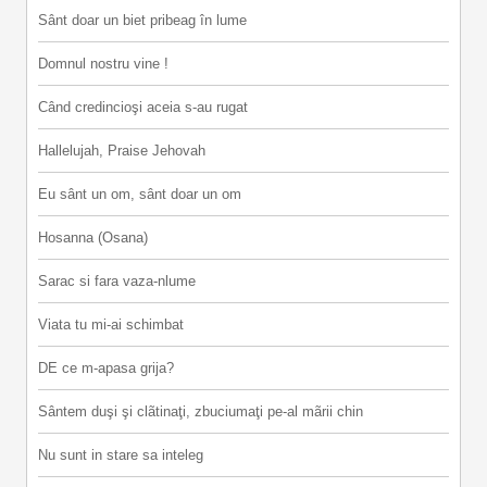
Sânt doar un biet pribeag în lume
Domnul nostru vine !
Când credincioşi aceia s-au rugat
Hallelujah, Praise Jehovah
Eu sânt un om, sânt doar un om
Hosanna (Osana)
Sarac si fara vaza-nlume
Viata tu mi-ai schimbat
DE ce m-apasa grija?
Sântem duşi şi clãtinaţi, zbuciumaţi pe-al mãrii chin
Nu sunt in stare sa inteleg