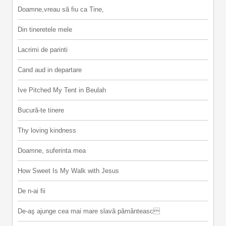
Doamne,vreau să fiu ca Tine,
Din tineretele mele
Lacrimi de parinti
Cand aud in departare
Ive Pitched My Tent in Beulah
Bucură-te tinere
Thy loving kindness
Doamne, suferinta mea
How Sweet Is My Walk with Jesus
De n-ai fii
De-aş ajunge cea mai mare slavă pământeasc