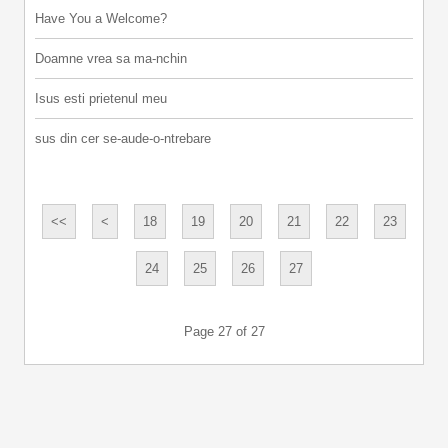
Have You a Welcome?
Doamne vrea sa ma-nchin
Isus esti prietenul meu
sus din cer se-aude-o-ntrebare
18
19
20
21
22
23
24
25
26
27
Page 27 of 27