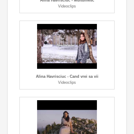
Alina Havrisciuc - Multumesc
Videoclips
Alina Havrisciuc - Cand vrei sa vii
Videoclips