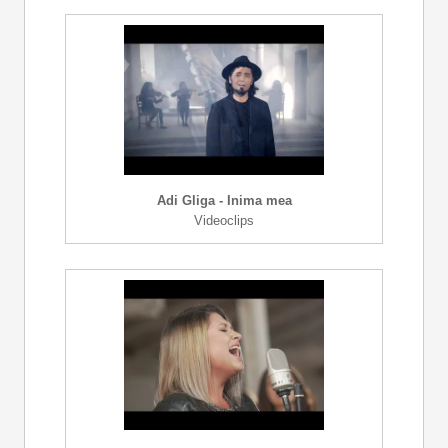
Adi Gliga - Inima mea
Videoclips