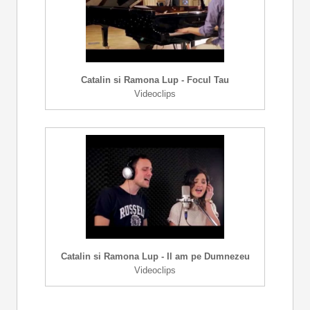
Catalin si Ramona Lup - Focul Tau
Videoclips
Catalin si Ramona Lup - Il am pe Dumnezeu
Videoclips