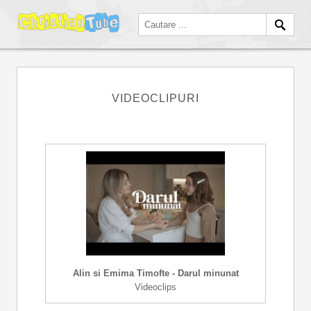
VIDEOCLIPURI
Alin si Emima Timofte - Darul minunat
Videoclips