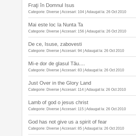
Fraţi în Domnul Isus
Categorie:
Diverse
|
Accesari:
104 |
Adaugat la:
26 Oct 2010
Mai este loc la Nunta Ta
Categorie:
Diverse
|
Accesari:
156 |
Adaugat la:
26 Oct 2010
De ce, Isuse, zabovesti
Categorie:
Diverse
|
Accesari:
94 |
Adaugat la:
26 Oct 2010
Mi-e dor de glasul Tău....
Categorie:
Diverse
|
Accesari:
83 |
Adaugat la:
26 Oct 2010
Just Over in the Glory Land
Categorie:
Diverse
|
Accesari:
114 |
Adaugat la:
26 Oct 2010
Lamb of god o jesus christ
Categorie:
Diverse
|
Accesari:
115 |
Adaugat la:
26 Oct 2010
God has not give us a spirit of fear
Categorie:
Diverse
|
Accesari:
85 |
Adaugat la:
26 Oct 2010