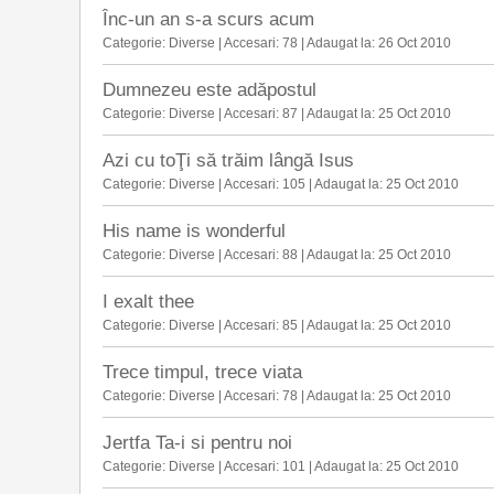
Înc-un an s-a scurs acum
Categorie:
Diverse
|
Accesari:
78 |
Adaugat la:
26 Oct 2010
Dumnezeu este adăpostul
Categorie:
Diverse
|
Accesari:
87 |
Adaugat la:
25 Oct 2010
Azi cu toŢi să trăim lângă Isus
Categorie:
Diverse
|
Accesari:
105 |
Adaugat la:
25 Oct 2010
His name is wonderful
Categorie:
Diverse
|
Accesari:
88 |
Adaugat la:
25 Oct 2010
I exalt thee
Categorie:
Diverse
|
Accesari:
85 |
Adaugat la:
25 Oct 2010
Trece timpul, trece viata
Categorie:
Diverse
|
Accesari:
78 |
Adaugat la:
25 Oct 2010
Jertfa Ta-i si pentru noi
Categorie:
Diverse
|
Accesari:
101 |
Adaugat la:
25 Oct 2010